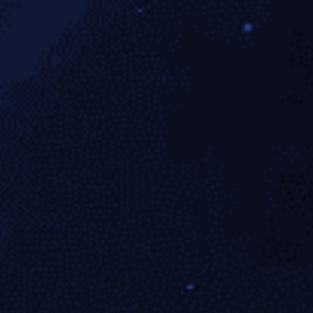
bob最新官网 · 应用版本更新日
每一次更新，都是为提供更高效、更沉浸式的赛事体验而前行。
的性能压力。
配主流网络环境。
快速回放。