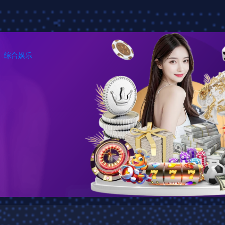
全天更新 ·
bo
无论您身在何处，
bob最新
观赛体验。
下载客户端
网页