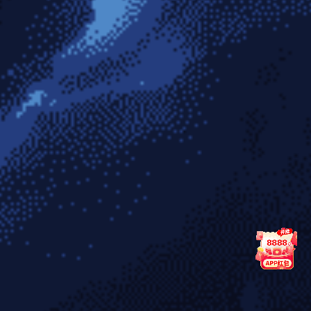
互动内容
提供多种媒体形式如图文、短视频、集锦回顾，
提升bob最新官网 的平台使用粘性与用户参与
感。