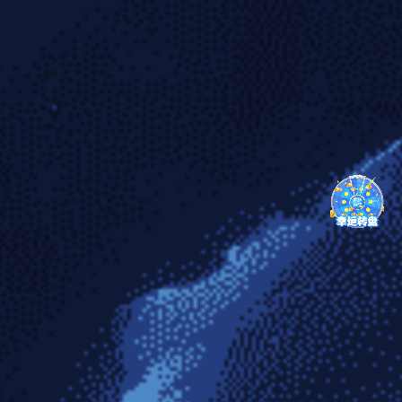
动态
数据中心
整合历史战绩、球员状态与赛事趋势，bob最新
官网下载中国官方网站 为专业用户提供多维度分
析支持。