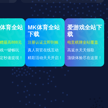
驱动
断迭代功能细节与视觉交互体验，结合 AI 智
户提供精准内容分发与个性化推荐，增强整体
网？